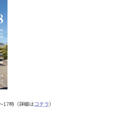
〜17時（詳細は
コチラ
）