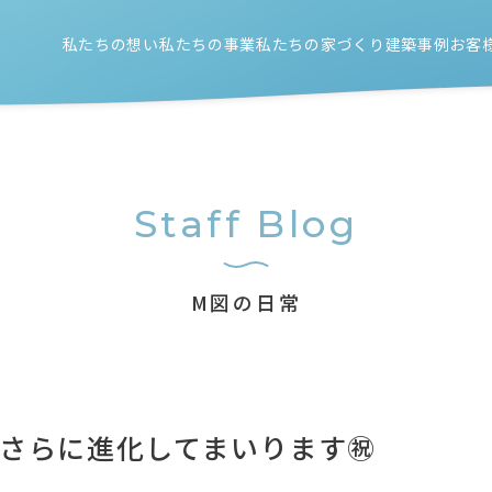
私たちの想い
私たちの事業
私たちの家づくり
建築事例
お客
新築注文住宅
住宅性能のこと
リノベーション
設計/施工/外構工事のこと
店舗（新築/リノベーション）
Staff Blog
M図の日常
もさらに進化してまいります㊗️