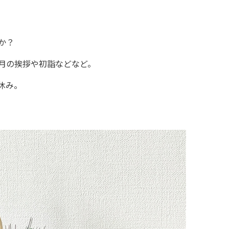
か？
月の挨拶や初詣などなど。
休み。