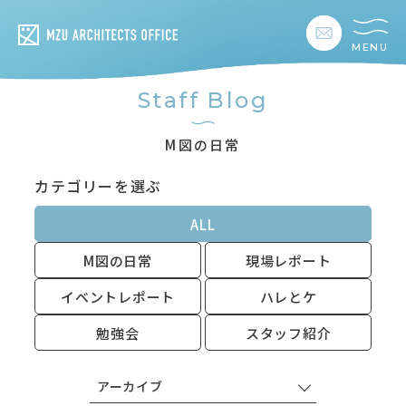
MENU
私たちの想い
Staff Blog
私たちの事業
M図の日常
カテゴリーを選ぶ
私たちの家づくり
ALL
建築事例
M図の日常
現場レポート
お客様の暮らし
イベントレポート
ハレとケ
勉強会
スタッフ紹介
会社情報
アーカイブ
採用情報