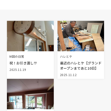
BLOG
NEWS
イベント情報
資料請求・お問い合わせ
M図の日常
ハレとケ
祝！お引き渡し🎊
最近のハレとケ【グランド
オープンまであと10日】
2025.11.19
0985-71-3090
Tel.
2025.11.12