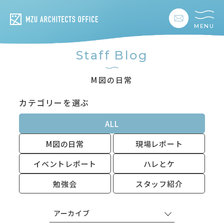
MENU
私たちの想い
Staff Blog
私たちの事業
M図の日常
カテゴリーを選ぶ
私たちの家づくり
ALL
建築事例
M図の日常
現場レポート
お客様の暮らし
イベントレポート
ハレとケ
勉強会
スタッフ紹介
会社情報
アーカイブ
採用情報