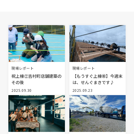
BLOG
NEWS
イベント情報
資料請求・お問い合わせ
現場レポート
現場レポート
祝上棟👏吉村町店舗建築の
【もうすぐ上棟㊗️】今週末
その後
は、せんぐまきです♪
0985-71-3090
Tel.
2025.09.30
2025.09.23