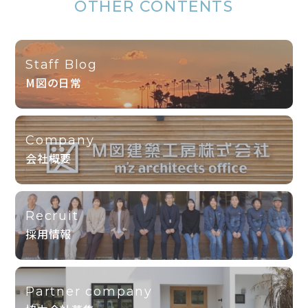
OTHER CONTENTS
Staff Blog
M図の日常
Company
会社概要
Recruit
採用情報
Partner company