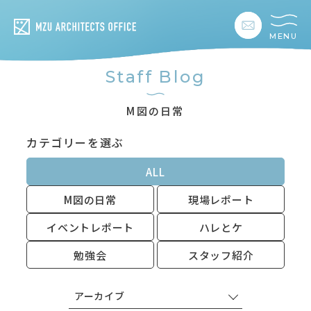
MENU
私たちの想い
Staff Blog
私たちの事業
M図の日常
カテゴリーを選ぶ
私たちの家づくり
ALL
建築事例
M図の日常
現場レポート
お客様の暮らし
イベントレポート
ハレとケ
勉強会
スタッフ紹介
会社情報
アーカイブ
採用情報