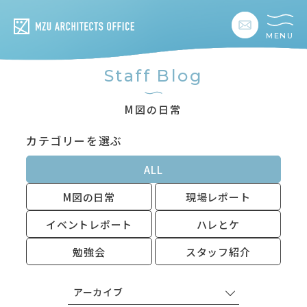
MENU
私たちの想い
Staff Blog
私たちの事業
M図の日常
カテゴリーを選ぶ
私たちの家づくり
ALL
建築事例
M図の日常
現場レポート
お客様の暮らし
イベントレポート
ハレとケ
勉強会
スタッフ紹介
会社情報
アーカイブ
採用情報