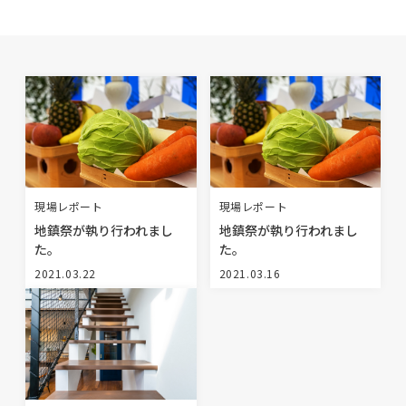
BLOG
NEWS
イベント情報
資料請求・お問い合わせ
現場レポート
現場レポート
地鎮祭が執り行われまし
地鎮祭が執り行われまし
た。
た。
0985-71-3090
Tel.
2021.03.22
2021.03.16