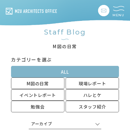
MENU
私たちの想い
Staff Blog
私たちの事業
M図の日常
カテゴリーを選ぶ
私たちの家づくり
ALL
建築事例
M図の日常
現場レポート
お客様の暮らし
イベントレポート
ハレとケ
勉強会
スタッフ紹介
会社情報
アーカイブ
採用情報