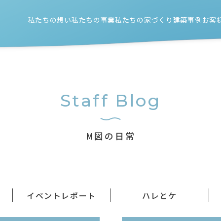
私たちの想い
私たちの事業
私たちの家づくり
建築事例
お客
新築注文住宅
住宅性能のこと
リノベーション
設計/施工/外構工事のこと
店舗（新築/リノベーション）
Staff Blog
M図の日常
イベントレポート
ハレとケ