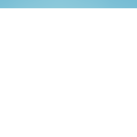
ご家族にとことん寄り添う、M図の家づくりと
店舗づくり。