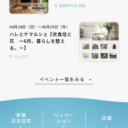
宮崎市大字浮田
06月28日（日）〜06月29日（月）
ハレとケマルシェ【衣食住と
花 ー6月、暮らしを整え
る。ー】
ハレとケ
イベント一覧をみる
LINE UP
新築
リノベー
店舗
注文住宅
ション