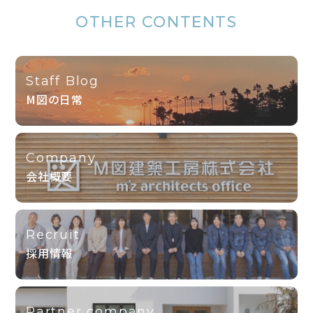
OTHER CONTENTS
Staff Blog
M図の日常
Company
会社概要
Recruit
採用情報
Partner company