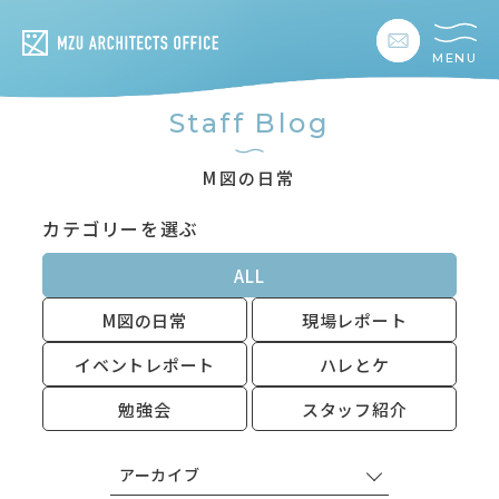
MENU
私たちの想い
Staff Blog
私たちの事業
M図の日常
カテゴリーを選ぶ
私たちの家づくり
ALL
建築事例
M図の日常
現場レポート
お客様の暮らし
イベントレポート
ハレとケ
勉強会
スタッフ紹介
会社情報
アーカイブ
採用情報