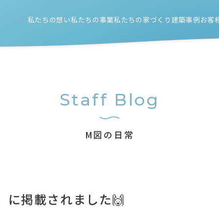
私たちの想い
私たちの事業
私たちの家づくり
建築事例
お客
新築注文住宅
住宅性能のこと
リノベーション
設計/施工/外構工事のこと
店舗（新築/リノベーション）
Staff Blog
M図の日常
」に掲載されました🙌