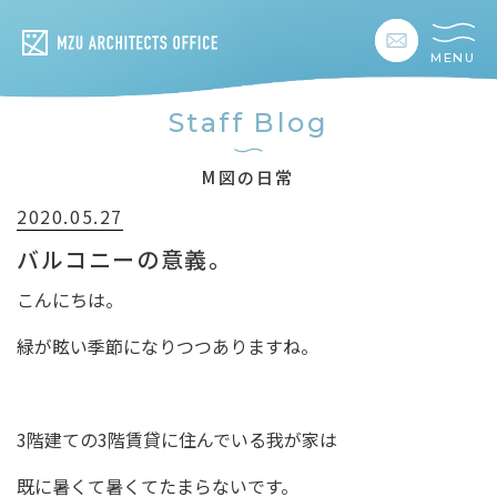
MENU
私たちの想い
Staff Blog
私たちの事業
M図の日常
2020.05.27
私たちの家づくり
バルコニーの意義。
建築事例
こんにちは。
緑が眩い季節になりつつありますね。
お客様の暮らし
会社情報
3階建ての3階賃貸に住んでいる我が家は
採用情報
既に暑くて暑くてたまらないです。