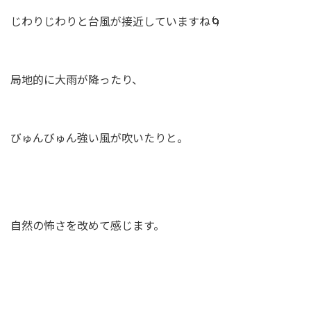
じわりじわりと台風が接近していますね🌀
BLOG
NEWS
局地的に大雨が降ったり、
イベント情報
びゅんびゅん強い風が吹いたりと。
資料請求・お問い合わせ
0985-71-3090
Tel.
自然の怖さを改めて感じます。