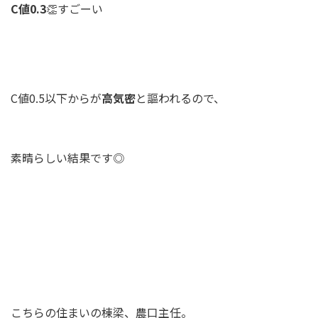
C値0.3
👏すごーい
C値0.5以下からが
高気密
と謳われるので、
素晴らしい結果です◎
こちらの住まいの棟梁、農口主任。