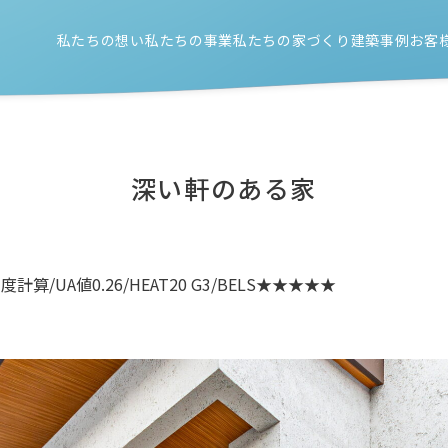
私たちの想い
私たちの事業
私たちの家づくり
建築事例
お客
新築注文住宅
住宅性能のこと
リノベーション
設計/施工/外構工事のこと
店舗（新築/リノベーション）
深い軒のある家
/UA値0.26/HEAT20 G3/BELS★★★★★