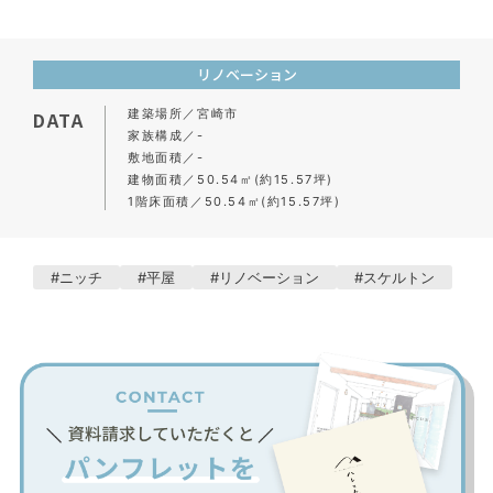
リノベーション
建築場所
宮崎市
DATA
家族構成
-
敷地面積
-
建物面積
50.54㎡(約15.57坪)
1階床面積
50.54㎡(約15.57坪)
ニッチ
平屋
リノベーション
スケルトン