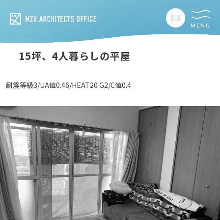
MENU
私たちの想い
15坪、4人暮らしの平屋
私たちの事業
耐震等級3/UA値0.46/HEAT20 G2/C値0.4
私たちの家づくり
建築事例
お客様の暮らし
会社情報
採用情報