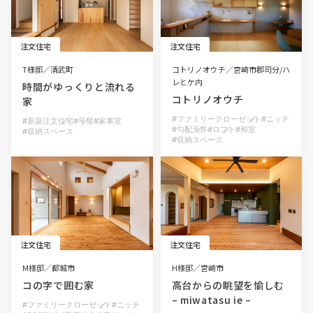
BLOG
注文住宅
注文住宅
NEWS
T様邸
清武町
コトリノオウチ
宮崎市郡司分/ハ
レとケ内
時間がゆっくりと流れる
コトリノオウチ
家
イベント情報
ファミリークローゼット
ニッチ
新築注文住宅
平屋
家事室
勾配天井
ロフト
和室
収納スペース
収納スペース
資料請求・お問い合わせ
0985-71-3090
Tel.
注文住宅
注文住宅
M様邸
都城市
H様邸
宮崎市
コの字で囲む家
高台からの眺望を愉しむ
– miwatasu ie –
ファミリークローゼット
ニッチ