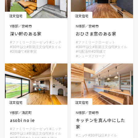
注文住宅
注文住宅
Y様邸
宮崎市
N様邸
宮崎市
深い軒のある家
おひさま窓のある家
ファミリークローゼット
ニッチ
ファミリークローゼット
30坪以上
新築注文住宅
タイル
30坪以上
新築注文住宅
タイル
2階建て
家事室
勾配天井
2階建て
シューズクローク
注文住宅
注文住宅
Y様邸
清武町
N様邸
宮崎市
asobi no ie
キッチンを真ん中にした
家
ファミリークローゼット
ニッチ
20坪以上
新築注文住宅
タイル
ニッチ
20坪以上
タイル
勾配天井
小上がり
吹き抜け