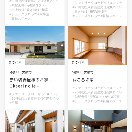
30坪以上
新築注文住宅
タイル
ファミリークローゼット
ニッチ
勾配天井
平屋
ロフト
20坪以上
新築注文住宅
タイル
小上がり
吹き抜け
和室
吹き抜け
和室
中2階
シューズクローク
家事室
シューズクローク
収納スペース
収納スペース
注文住宅
注文住宅
M様邸
宮崎市
Y様邸
宮崎市
赤い切妻屋根のお家 –
ねころぶ家
Okaeri no ie –
ファミリークローゼット
ニッチ
20坪以上
新築注文住宅
タイル
ファミリークローゼット
ニッチ
勾配天井
平屋
小上がり
和室
30坪以上
新築注文住宅
タイル
シューズクローク
収納スペース
平屋