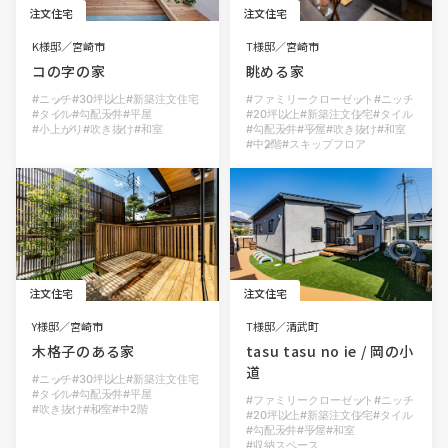
注文住宅
注文住宅
K様邸
宮崎市
T様邸
宮崎市
コの字の家
眺める家
ニッチ
30坪以上
新築注文住宅
ファミリークローゼット
ニッチ
タイル
勾配天井
平屋
20坪以上
新築注文住宅
タイル
小上がり
吹き抜け
和室
勾配天井
平屋
吹き抜け
和室
中2階
スキップフロア
注文住宅
注文住宅
Y様邸
宮崎市
T様邸
清武町
木格子のある家
tasu tasu no ie / 岡の小
道
ニッチ
30坪以上
新築注文住宅
タイル
勾配天井
平屋
ファミリークローゼット
ニッチ
吹き抜け
和室
中2階
20坪以上
新築注文住宅
タイル
勾配天井
平屋
和室
収納スペース