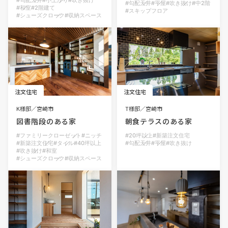
勾配天井
平屋
吹き抜け
中2階
和室
2階建て
スキップフロア
シューズクローク
収納スペース
注文住宅
注文住宅
K様邸
宮崎市
T様邸
宮崎市
図書階段のある家
朝食テラスのある家
ファミリークローゼット
ニッチ
20坪以上
新築注文住宅
新築注文住宅
タイル
40坪以上
勾配天井
平屋
吹き抜け
吹き抜け
和室
シューズクローク
収納スペース