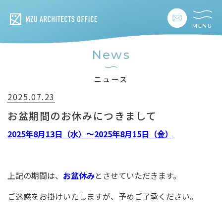
MENU
私たちの想い
News
私たちの事業
ニュース
2025.07.23
私たちの家づくり
お盆期間のお休みにつきまして
建築事例
2025
年8月13日（水）〜2025年8月15日（金
）
お客様の暮らし
上記の期間は、
お盆休み
とさせていただきます。
会社情報
ご迷惑をお掛けいたしますが、予めご了承ください。
採用情報